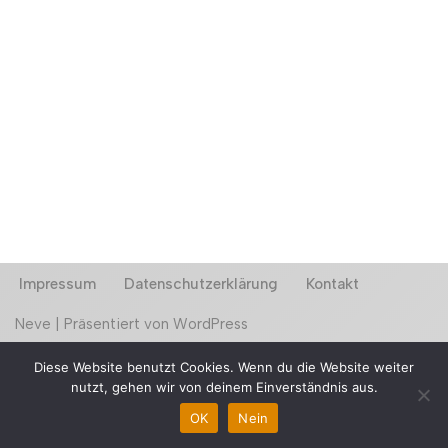
Impressum
Datenschutzerklärung
Kontakt
Neve
| Präsentiert von
WordPress
E-Mail:
Marcus@impuls-taucha.de
Diese Website benutzt Cookies. Wenn du die Website weiter
Mobil: 0178/6578551 (Montag-Freitag 9-18 Uhr)
nutzt, gehen wir von deinem Einverständnis aus.
co. Geschwister-Scholl-Straße 4,
OK
Nein
04425 Taucha; Raum 0.17